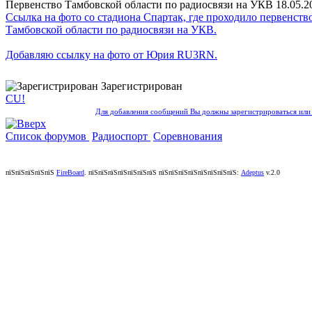
Первенство Тамбовской области по радиосвязи на УКВ
18.05.2
Ссылка на фото со стадиона Спартак, где проходило первенств
Тамбовской области по радиосвязи на УКВ.
Добавляю ссылку на фото от Юрия RU3RN.
Зарегистрирован
CU!
Для добавления сообщений Вы должны зарегистрироваться или 
Список форумов
Радиоспорт
Соревнования
пїЅпїЅпїЅпїЅпїЅ
FireBoard
.
пїЅпїЅпїЅпїЅпїЅпїЅпїЅ пїЅпїЅпїЅпїЅпїЅпїЅпїЅпїЅ:
Adeptus
v.2.0