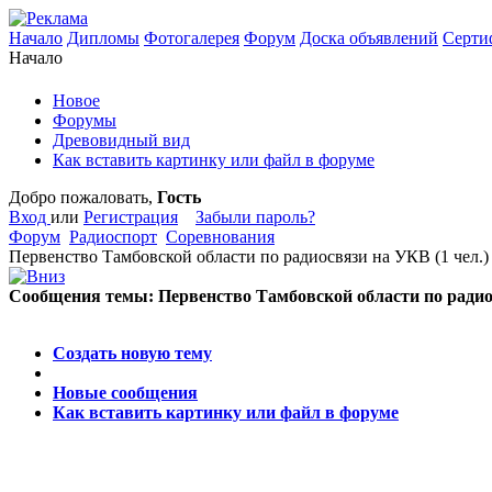
Начало
Дипломы
Фотогалерея
Форум
Доска объявлений
Серти
Начало
Новое
Форумы
Древовидный вид
Как вставить картинку или файл в форуме
Добро пожаловать,
Гость
Вход
или
Регистрация
Забыли пароль?
Форум
Радиоспорт
Соревнования
Первенство Тамбовской области по радиосвязи на УКВ
(1 чел.)
Сообщения темы:
Первенство Тамбовской области по ради
Опции
Создать новую тему
Новые сообщения
Как вставить картинку или файл в форуме