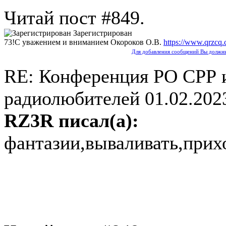
Читай пост #849.
Зарегистрирован
73!С уважением и вниманием Окороков О.В.
https://www.qrzcq
Для добавления сообщений Вы должны
RE: Конференция РО СРР 
радиолюбителей
01.02.202
RZ3R писал(а):
фантазии,вываливать,прих