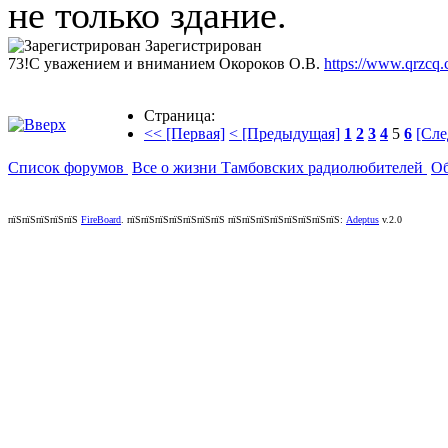
не только здание.
Зарегистрирован
73!С уважением и вниманием Окороков О.В.
https://www.qrzcq
Страница:
<< [Первая]
< [Предыдущая]
1
2
3
4
5
6
[Сле
Список форумов
Все о жизни Тамбовских радиолюбителей
Об
пїЅпїЅпїЅпїЅпїЅ
FireBoard
.
пїЅпїЅпїЅпїЅпїЅпїЅпїЅ пїЅпїЅпїЅпїЅпїЅпїЅпїЅпїЅ:
Adeptus
v.2.0