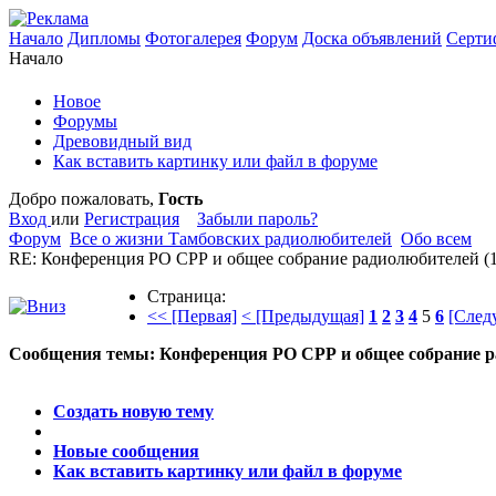
Начало
Дипломы
Фотогалерея
Форум
Доска объявлений
Серти
Начало
Новое
Форумы
Древовидный вид
Как вставить картинку или файл в форуме
Добро пожаловать,
Гость
Вход
или
Регистрация
Забыли пароль?
Форум
Все о жизни Тамбовских радиолюбителей
Обо всем
RE: Конференция РО СРР и общее собрание радиолюбителей
(
Страница:
<< [Первая]
< [Предыдущая]
1
2
3
4
5
6
[След
Сообщения темы:
Конференция РО СРР и общее собрание 
Опции
Создать новую тему
Новые сообщения
Как вставить картинку или файл в форуме