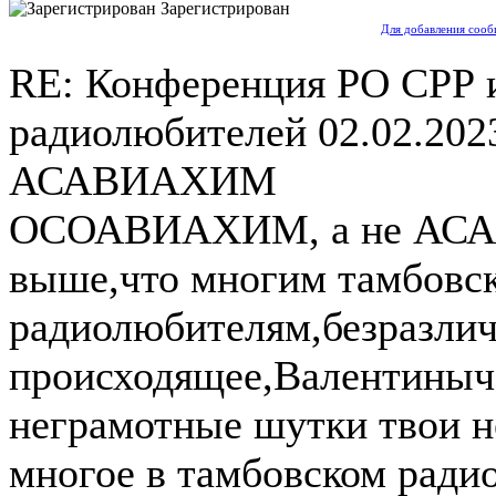
Зарегистрирован
Для добавления сооб
RE: Конференция РО СРР 
радиолюбителей
02.02.202
АСАВИАХИМ
ОСОАВИАХИМ, а не АСА
выше,что многим тамбовс
радиолюбителям,безразли
происходящее,Валентиныч 
неграмотные шутки твои н
многое в тамбовском ради