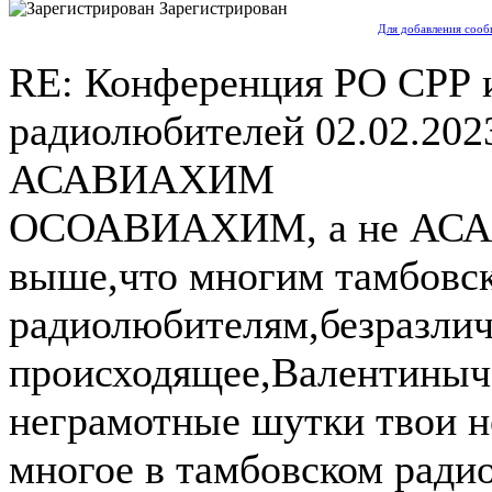
Зарегистрирован
Для добавления сооб
RE: Конференция РО СРР 
радиолюбителей
02.02.202
АСАВИАХИМ
ОСОАВИАХИМ, а не АСА
выше,что многим тамбовс
радиолюбителям,безразли
происходящее,Валентиныч 
неграмотные шутки твои н
многое в тамбовском ради