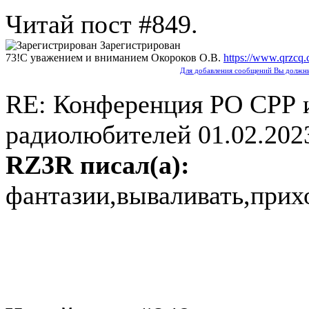
Читай пост #849.
Зарегистрирован
73!С уважением и вниманием Окороков О.В.
https://www.qrzcq
Для добавления сообщений Вы должны
RE: Конференция РО СРР 
радиолюбителей
01.02.202
RZ3R писал(а):
фантазии,вываливать,прих