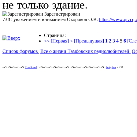
не только здание.
Зарегистрирован
73!С уважением и вниманием Окороков О.В.
https://www.qrzcq
Страница:
<< [Первая]
< [Предыдущая]
1
2
3
4
5
6
[Сле
Список форумов
Все о жизни Тамбовских радиолюбителей
Об
пїЅпїЅпїЅпїЅпїЅ
FireBoard
.
пїЅпїЅпїЅпїЅпїЅпїЅпїЅ пїЅпїЅпїЅпїЅпїЅпїЅпїЅпїЅ:
Adeptus
v.2.0