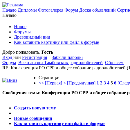
Начало
Дипломы
Фотогалерея
Форум
Доска объявлений
Серти
Начало
Новое
Форумы
Древовидный вид
Как вставить картинку или файл в форуме
Добро пожаловать,
Гость
Вход
или
Регистрация
Забыли пароль?
Форум
Все о жизни Тамбовских радиолюбителей
Обо всем
RE: Конференция РО СРР и общее собрание радиолюбителей
(
Страница:
<< [Первая]
< [Предыдущая]
1
2
3
4
5
6
[След
Сообщения темы:
Конференция РО СРР и общее собрание 
Опции
Создать новую тему
Новые сообщения
Как вставить картинку или файл в форуме