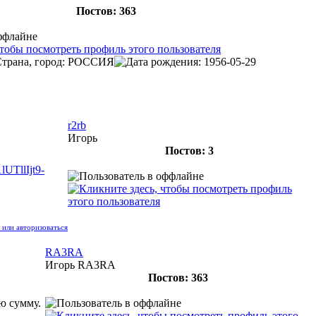
Постов: 363
r2rb
Игорь
Постов: 3
TllIjt9-
или авторизоваться
RA3RA
Игорь RA3RA
Постов: 363
ю сумму.