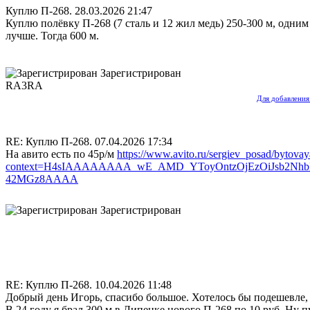
Куплю П-268.
28.03.2026 21:47
Куплю полёвку П-268 (7 сталь и 12 жил медь) 250-300 м, одним
лучше. Тогда 600 м.
Зарегистрирован
RA3RA
Для добавления
RE: Куплю П-268.
07.04.2026 17:34
На авито есть по 45р/м
https://www.avito.ru/sergiev_posad/bytov
context=H4sIAAAAAAAA_wE_AMD_YToyOntzOjEzOiJsb2NhbFBy
42MGz8AAAA
Зарегистрирован
RE: Куплю П-268.
10.04.2026 11:48
Добрый день Игорь, спасибо большое. Хотелось бы подешевле, 
В 24 году я брал 300 м в Липецке нового П-268 по 10 руб. Ну пу