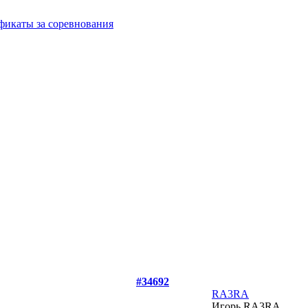
фикаты за соревнования
#34692
RA3RA
Игорь RA3RA