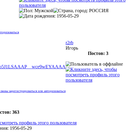
торизоваться
r2rb
Игорь
Постов: 3
oiho5J1LSAAAP__wce9wEYAAAA
лжны зарегистрироваться или авторизоваться
стов: 363