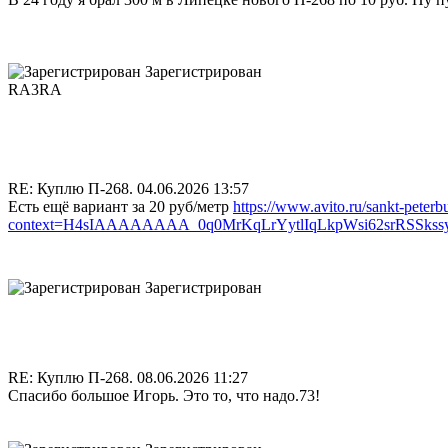
Зарегистрирован
RA3RA
RE: Куплю П-268.
04.06.2026 13:57
Есть ещё вариант за 20 руб/метр
https://www.avito.ru/sankt-pete
context=H4sIAAAAAAAA_0q0MrKqLrYytlIqLkpWsi62srRSSk
Зарегистрирован
RE: Куплю П-268.
08.06.2026 11:27
Спасибо большое Игорь. Это то, что надо.73!