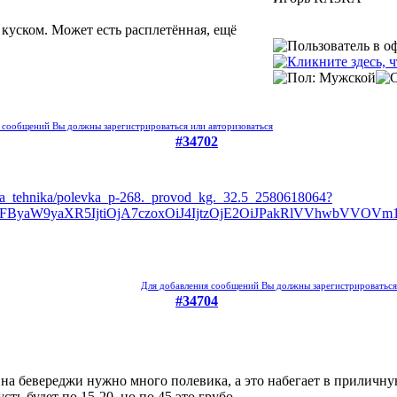
 куском. Может есть расплетённая, ещё
 сообщений Вы должны зарегистрироваться или авторизоваться
#34702
aya_tehnika/polevka_p-268._provod_kg._32.5_2580618064?
aW9yaXR5IjtiOjA7czoxOiJ4IjtzOjE2OiJPakRlVVhwbVVOVm1lU
Для добавления сообщений Вы должны зарегистрироваться 
#34704
на бевереджи нужно много полевика, а это набегает в приличну
сть будет по 15-20, но по 45 это грубо.