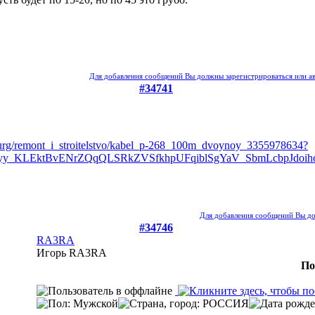
Для добавления сообщений Вы должны зарегистрироваться или ав
#34741
rburg/remont_i_stroitelstvo/kabel_p-268_100m_dvoynoy_3355978634?
ssyy_KLEktBvENrZQqQLSRkZVSfkhpUFqiblSgYaV_SbmLcbpJd
Для добавления сообщений Вы до
#34746
RA3RA
Игорь RA3RA
По