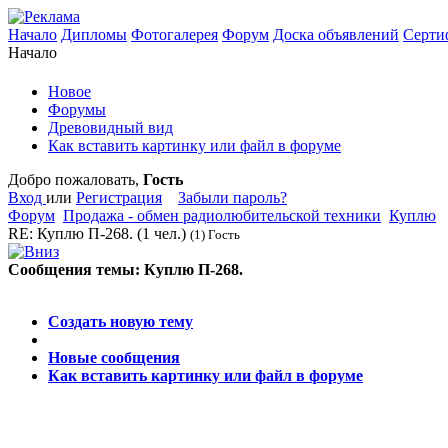
Начало
Дипломы
Фотогалерея
Форум
Доска объявлений
Серти
Начало
Новое
Форумы
Древовидный вид
Как вставить картинку или файл в форуме
Добро пожаловать,
Гость
Вход
или
Регистрация
Забыли пароль?
Форум
Продажа - обмен радиолюбительской техники
Куплю
RE: Куплю П-268.
(1 чел.)
(1) Гость
Сообщения темы:
Куплю П-268.
Опции
Создать новую тему
Новые сообщения
Как вставить картинку или файл в форуме