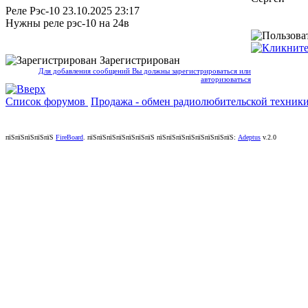
Реле Рэс-10
23.10.2025 23:17
Нужны реле рэс-10 на 24в
Зарегистрирован
Для добавления сообщений Вы должны зарегистрироваться или
авторизоваться
Список форумов
Продажа - обмен радиолюбительской техник
пїЅпїЅпїЅпїЅпїЅ
FireBoard
.
пїЅпїЅпїЅпїЅпїЅпїЅпїЅ пїЅпїЅпїЅпїЅпїЅпїЅпїЅпїЅ:
Adeptus
v.2.0