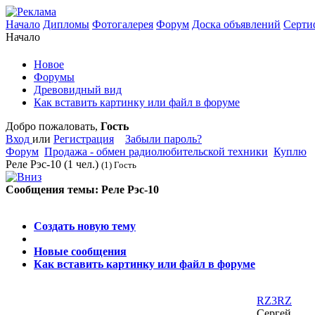
Начало
Дипломы
Фотогалерея
Форум
Доска объявлений
Серти
Начало
Новое
Форумы
Древовидный вид
Как вставить картинку или файл в форуме
Добро пожаловать,
Гость
Вход
или
Регистрация
Забыли пароль?
Форум
Продажа - обмен радиолюбительской техники
Куплю
Реле Рэс-10
(1 чел.)
(1) Гость
Сообщения темы:
Реле Рэс-10
Опции
Создать новую тему
Новые сообщения
Как вставить картинку или файл в форуме
RZ3RZ
Сергей