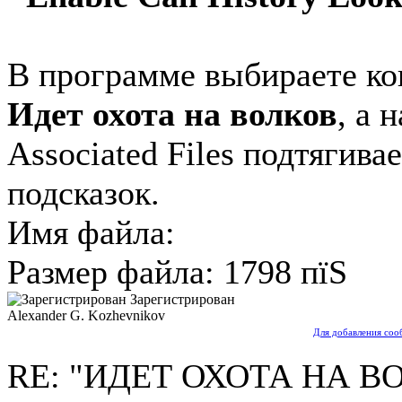
В программе выбираете к
Идет охота на волков
, а 
Associated Files подтягива
подсказок.
Имя файла:
WOLF.zip
Размер файла: 1798 пїЅ
Зарегистрирован
Alexander G. Kozhevnikov
Для добавления соо
RE: "ИДЕТ ОХОТА НА ВО