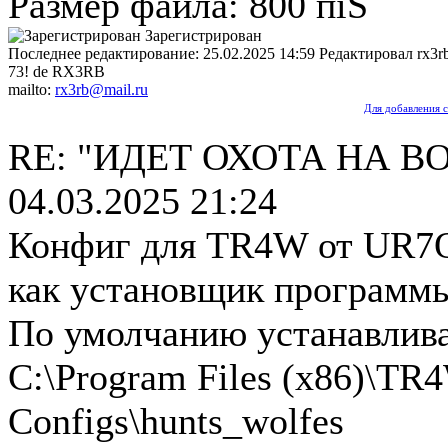
Размер файла: 800 пїЅ
Зарегистрирован
Последнее редактирование: 25.02.2025 14:59 Редактировал rx3
73! de RX3RB
mailto:
rx3rb@mail.ru
Для добавления 
RE: "ИДЕТ ОХОТА НА ВО
04.03.2025 21:24
Конфиг для TR4W от UR7Q
как установщик программ
По умолчанию устанавлива
C:\Program Files (x86)\T
Configs\hunts_wolfes