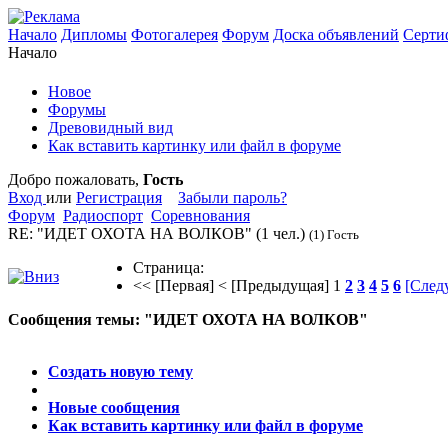
Начало
Дипломы
Фотогалерея
Форум
Доска объявлений
Серти
Начало
Новое
Форумы
Древовидный вид
Как вставить картинку или файл в форуме
Добро пожаловать,
Гость
Вход
или
Регистрация
Забыли пароль?
Форум
Радиоспорт
Соревнования
RE: "ИДЕТ ОХОТА НА ВОЛКОВ"
(1 чел.)
(1) Гость
Страница:
<< [Первая]
< [Предыдущая]
1
2
3
4
5
6
[След
Сообщения темы:
"ИДЕТ ОХОТА НА ВОЛКОВ"
Опции
Создать новую тему
Новые сообщения
Как вставить картинку или файл в форуме