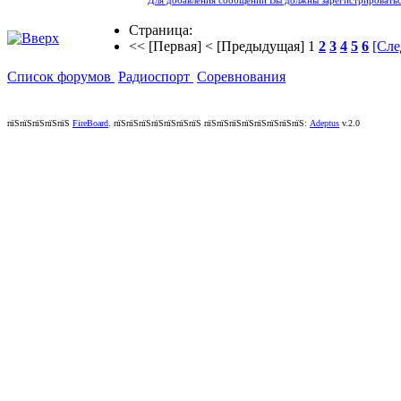
Для добавления сообщений Вы должны зарегистрироватьс
Страница:
<< [Первая]
< [Предыдущая]
1
2
3
4
5
6
[Сле
Список форумов
Радиоспорт
Соревнования
пїЅпїЅпїЅпїЅпїЅ
FireBoard
.
пїЅпїЅпїЅпїЅпїЅпїЅпїЅ пїЅпїЅпїЅпїЅпїЅпїЅпїЅпїЅ:
Adeptus
v.2.0