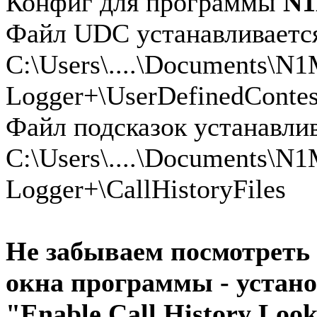
Конфиг для программы
N
Файл UDC устанавливается
C:\Users\....\Documents\
Logger+\UserDefinedContes
Файл подсказок устанавлив
C:\Users\....\Documents\
Logger+\CallHistoryFiles
Не забываем посмотреть 
окна программы - устано
"Enable Call History Loo