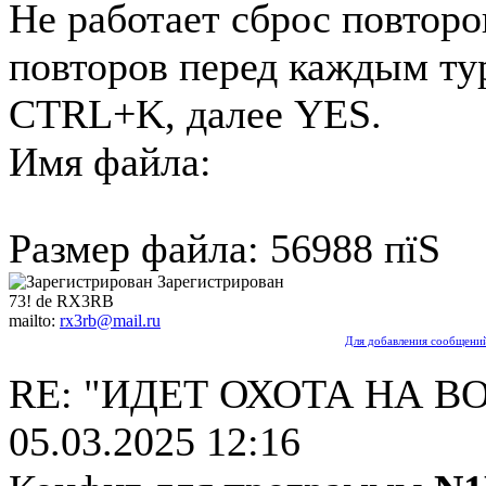
Не работает сброс повторо
повторов перед каждым ту
CTRL+K, далее YES.
Имя файла:
hunts_wolfes_tr4w_config_UR7
Размер файла: 56988 пїЅ
Зарегистрирован
73! de RX3RB
mailto:
rx3rb@mail.ru
Для добавления сообщений
RE: "ИДЕТ ОХОТА НА ВО
05.03.2025 12:16