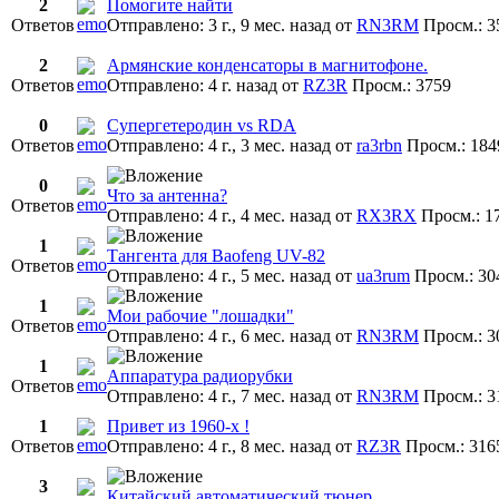
2
Помогите найти
Ответов
Отправлено: 3 г., 9 мес. назад
от
RN3RM
Просм.: 3
2
Армянские конденсаторы в магнитофоне.
Ответов
Отправлено: 4 г. назад
от
RZ3R
Просм.: 3759
0
Супергетеродин vs RDA
Ответов
Отправлено: 4 г., 3 мес. назад
от
ra3rbn
Просм.: 184
0
Что за антенна?
Ответов
Отправлено: 4 г., 4 мес. назад
от
RX3RX
Просм.: 1
1
Тангента для Baofeng UV-82
Ответов
Отправлено: 4 г., 5 мес. назад
от
ua3rum
Просм.: 30
1
Мои рабочие "лошадки"
Ответов
Отправлено: 4 г., 6 мес. назад
от
RN3RM
Просм.: 3
1
Аппаратура радиорубки
Ответов
Отправлено: 4 г., 7 мес. назад
от
RN3RM
Просм.: 3
1
Привет из 1960-х !
Ответов
Отправлено: 4 г., 8 мес. назад
от
RZ3R
Просм.: 316
3
Китайский автоматический тюнер