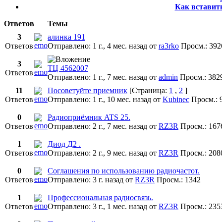
Как вставит
Ответов
Темы
3
алинка 191
Ответов
Отправлено: 1 г., 4 мес. назад
от
ra3rko
Просм.: 392
3
ТЦ 4562007
Ответов
Отправлено: 1 г., 7 мес. назад
от
admin
Просм.: 382
11
Посоветуйте приемник
[Страница:
1
,
2
]
Ответов
Отправлено: 1 г., 10 мес. назад
от
Kubinec
Просм.: 
0
Радиоприёмник ATS 25.
Ответов
Отправлено: 2 г., 7 мес. назад
от
RZ3R
Просм.: 167
1
Диод Д2 .
Ответов
Отправлено: 2 г., 9 мес. назад
от
RZ3R
Просм.: 208
0
Соглашения по использованию радиочастот.
Ответов
Отправлено: 3 г. назад
от
RZ3R
Просм.: 1342
1
Профессиональная радиосвязь.
Ответов
Отправлено: 3 г., 1 мес. назад
от
RZ3R
Просм.: 235