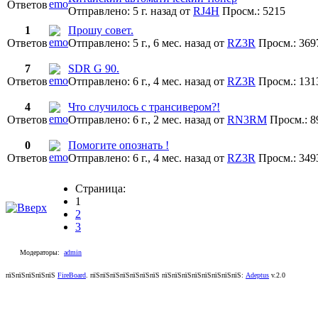
Ответов
Отправлено: 5 г. назад
от
RJ4H
Просм.: 5215
1
Прошу совет.
Ответов
Отправлено: 5 г., 6 мес. назад
от
RZ3R
Просм.: 369
7
SDR G 90.
Ответов
Отправлено: 6 г., 4 мес. назад
от
RZ3R
Просм.: 131
4
Что случилось с трансивером?!
Ответов
Отправлено: 6 г., 2 мес. назад
от
RN3RM
Просм.: 8
0
Помогите опознать !
Ответов
Отправлено: 6 г., 4 мес. назад
от
RZ3R
Просм.: 349
Страница:
1
2
3
Модераторы:
admin
пїЅпїЅпїЅпїЅпїЅ
FireBoard
.
пїЅпїЅпїЅпїЅпїЅпїЅпїЅ пїЅпїЅпїЅпїЅпїЅпїЅпїЅпїЅ:
Adeptus
v.2.0