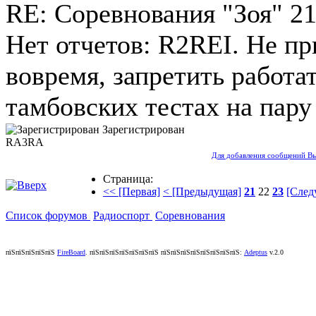
RE: Соревнования "Зоя"
21
Нет отчетов: R2REI. Не п
вовремя, запретить работат
тамбовских тестах на пару 
Зарегистрирован
RA3RA
Для добавления сообщений Вы
Страница:
<< [Первая]
< [Предыдущая]
21
22
23
[След
Список форумов
Радиоспорт
Соревнования
пїЅпїЅпїЅпїЅпїЅ
FireBoard
.
пїЅпїЅпїЅпїЅпїЅпїЅпїЅ пїЅпїЅпїЅпїЅпїЅпїЅпїЅпїЅ:
Adeptus
v.2.0