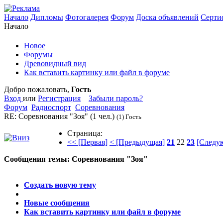
Начало
Дипломы
Фотогалерея
Форум
Доска объявлений
Серти
Начало
Новое
Форумы
Древовидный вид
Как вставить картинку или файл в форуме
Добро пожаловать,
Гость
Вход
или
Регистрация
Забыли пароль?
Форум
Радиоспорт
Соревнования
RE: Соревнования "Зоя"
(1 чел.)
(1) Гость
Страница:
<< [Первая]
< [Предыдущая]
21
22
23
[Следу
Сообщения темы:
Соревнования "Зоя"
Опции
Создать новую тему
Новые сообщения
Как вставить картинку или файл в форуме