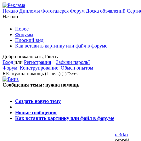
Начало
Дипломы
Фотогалерея
Форум
Доска объявлений
Серти
Начало
Новое
Форумы
Плоский вид
Как вставить картинку или файл в форуме
Добро пожаловать,
Гость
Вход
или
Регистрация
Забыли пароль?
Форум
Конструирование
Обмен опытом
RE: нужна помощь
(1 чел.)
(1) Гость
Сообщения темы:
нужна помощь
Опции
Создать новую тему
Новые сообщения
Как вставить картинку или файл в форуме
ra3rko
сергей