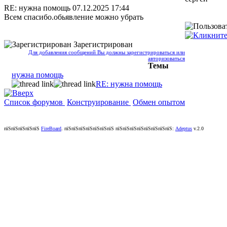
RE: нужна помощь
07.12.2025 17:44
Всем спасибо.обьявление можно убрать
Зарегистрирован
Для добавления сообщений Вы должны зарегистрироваться или
авторизоваться
Темы
нужна помощь
RE: нужна помощь
Список форумов
Конструирование
Обмен опытом
пїЅпїЅпїЅпїЅпїЅ
FireBoard
.
пїЅпїЅпїЅпїЅпїЅпїЅпїЅ пїЅпїЅпїЅпїЅпїЅпїЅпїЅпїЅ:
Adeptus
v.2.0