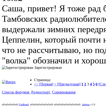
Саша, привет! Я тоже рад
Тамбовских радиолюбителе
выдержали зимних передря
Цеппелин, который почти н
что не рассчитываю, но по
"волка" обозначил и хорош
Зарегистрирован
Страница:
<< [Первая]
< [Предыдущая]
1
2
3
4
5
6
[Сле
Список форумов
Радиоспорт
Соревнования
пїЅпїЅпїЅпїЅпїЅ
FireBoard
.
пїЅпїЅпїЅпїЅпїЅпїЅпїЅ пїЅпїЅпїЅпїЅпїЅпїЅпїЅпїЅ:
Adeptus
v.2.0