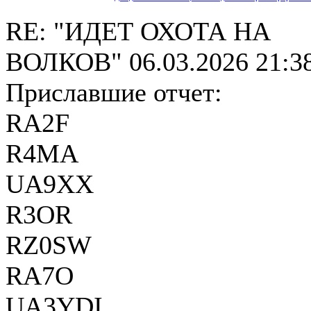
RE: "ИДЕТ ОХОТА НА
ВОЛКОВ"
06.03.2026 21:3
Приславшие отчет:
RA2F
R4MA
UA9XX
R3OR
RZ0SW
RA7O
UA3YDI