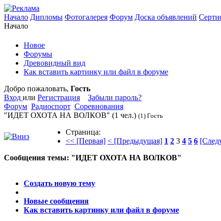
Начало
Дипломы
Фотогалерея
Форум
Доска объявлений
Серти
Начало
Новое
Форумы
Древовидный вид
Как вставить картинку или файл в форуме
Добро пожаловать,
Гость
Вход
или
Регистрация
Забыли пароль?
Форум
Радиоспорт
Соревнования
"ИДЕТ ОХОТА НА ВОЛКОВ"
(1 чел.)
(1) Гость
Страница:
<< [Первая]
< [Предыдущая]
1
2
3
4
5
6
[След
Сообщения темы:
"ИДЕТ ОХОТА НА ВОЛКОВ"
Опции
Создать новую тему
Новые сообщения
Как вставить картинку или файл в форуме