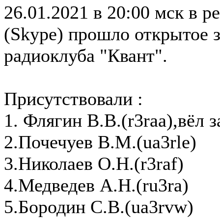
26.01.2021 в 20:00 мск в 
(Skype) прошло открытое з
радиоклуба "Квант".
Присутствовали :
1. Флягин В.В.(r3raa),вёл з
2.Почечуев В.М.(ua3rle)
3.Николаев О.Н.(r3raf)
4.Медведев А.Н.(ru3ra)
5.Бородин С.В.(ua3rvw)