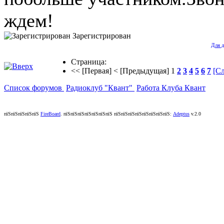
ждем!
Зарегистрирован
Для 
Страница:
<< [Первая]
< [Предыдущая]
1
2
3
4
5
6
7
[С
Список форумов
Радиоклуб "Квант"
Работа Клуба Квант
пїЅпїЅпїЅпїЅпїЅ
FireBoard
.
пїЅпїЅпїЅпїЅпїЅпїЅпїЅ пїЅпїЅпїЅпїЅпїЅпїЅпїЅпїЅ:
Adeptus
v.2.0