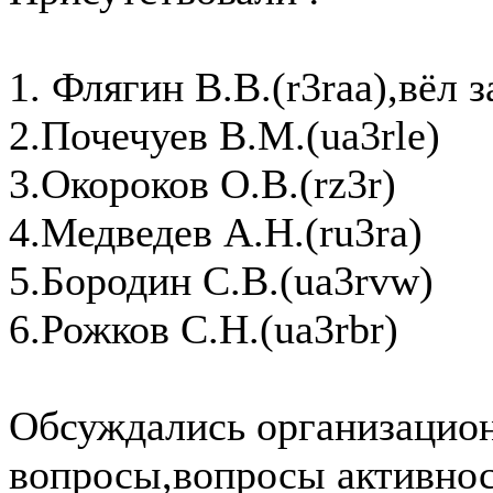
1. Флягин В.В.(r3raa),вёл з
2.Почечуев В.М.(ua3rle)
3.Окороков О.В.(rz3r)
4.Медведев А.Н.(ru3ra)
5.Бородин С.В.(ua3rvw)
6.Рожков С.Н.(ua3rbr)
Обсуждались организацио
вопросы,вопросы активнос