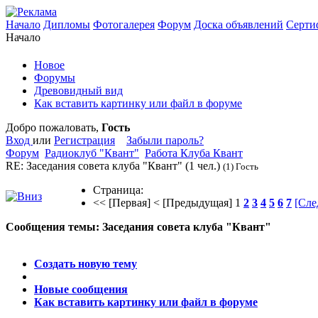
Начало
Дипломы
Фотогалерея
Форум
Доска объявлений
Серти
Начало
Новое
Форумы
Древовидный вид
Как вставить картинку или файл в форуме
Добро пожаловать,
Гость
Вход
или
Регистрация
Забыли пароль?
Форум
Радиоклуб "Квант"
Работа Клуба Квант
RE: Заседания совета клуба "Квант"
(1 чел.)
(1) Гость
Страница:
<< [Первая]
< [Предыдущая]
1
2
3
4
5
6
7
[Сле
Сообщения темы:
Заседания совета клуба "Квант"
Опции
Создать новую тему
Новые сообщения
Как вставить картинку или файл в форуме