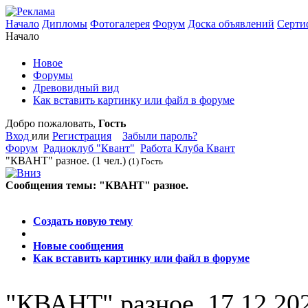
Начало
Дипломы
Фотогалерея
Форум
Доска объявлений
Серти
Начало
Новое
Форумы
Древовидный вид
Как вставить картинку или файл в форуме
Добро пожаловать,
Гость
Вход
или
Регистрация
Забыли пароль?
Форум
Радиоклуб "Квант"
Работа Клуба Квант
"КВАНТ" разное.
(1 чел.)
(1) Гость
Сообщения темы:
"КВАНТ" разное.
Опции
Создать новую тему
Новые сообщения
Как вставить картинку или файл в форуме
"КВАНТ" разное.
17.12.20