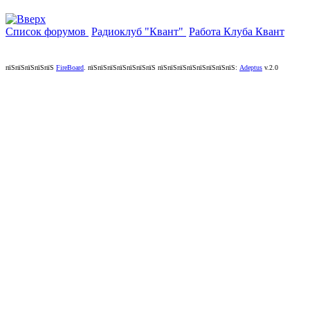
Список форумов
Радиоклуб "Квант"
Работа Клуба Квант
пїЅпїЅпїЅпїЅпїЅ
FireBoard
.
пїЅпїЅпїЅпїЅпїЅпїЅпїЅ пїЅпїЅпїЅпїЅпїЅпїЅпїЅпїЅ:
Adeptus
v.2.0