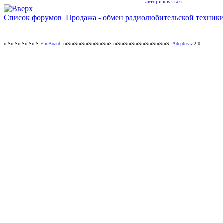
авторизоваться
Список форумов
Продажа - обмен радиолюбительской техник
пїЅпїЅпїЅпїЅпїЅ
FireBoard
.
пїЅпїЅпїЅпїЅпїЅпїЅпїЅ пїЅпїЅпїЅпїЅпїЅпїЅпїЅпїЅ:
Adeptus
v.2.0