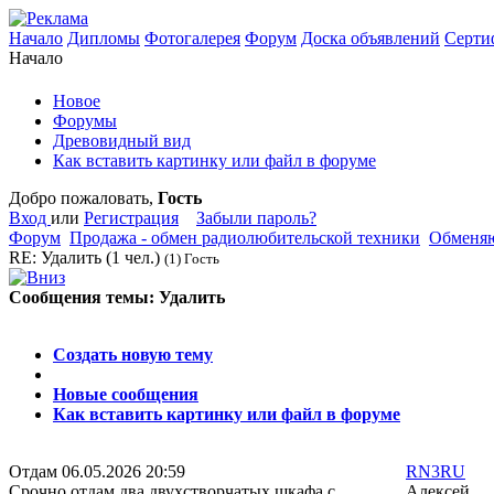
Начало
Дипломы
Фотогалерея
Форум
Доска объявлений
Серти
Начало
Новое
Форумы
Древовидный вид
Как вставить картинку или файл в форуме
Добро пожаловать,
Гость
Вход
или
Регистрация
Забыли пароль?
Форум
Продажа - обмен радиолюбительской техники
Обменяю
RE: Удалить
(1 чел.)
(1) Гость
Сообщения темы:
Удалить
Опции
Создать новую тему
Новые сообщения
Как вставить картинку или файл в форуме
Отдам
06.05.2026 20:59
RN3RU
Срочно отдам два двухстворчатых шкафа с
Алексей