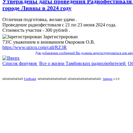
Утверждены даты проведения Радиофестиваля
городе Ливны в 2024 году
Отличная подготовка, желаю удачи .
Проведение радиофестиваля с 21 по 23 июня 2024 года.
Стоимость участия - 300 рублей .
Зарегистрирован
73!С уважением и вниманием Окороков О.В.
https://www.qrzcq.com/call/RZ3R
Для добавления сообщений Вы должны зарегистрироваться или авт
Список форумов
Все о жизни Тамбовских радиолюбителей
Об
пїЅпїЅпїЅпїЅпїЅ
FireBoard
.
пїЅпїЅпїЅпїЅпїЅпїЅпїЅ пїЅпїЅпїЅпїЅпїЅпїЅпїЅпїЅ:
Adeptus
v.2.0