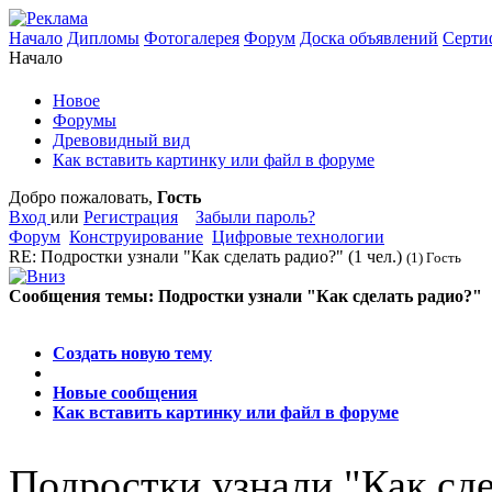
Начало
Дипломы
Фотогалерея
Форум
Доска объявлений
Серти
Начало
Новое
Форумы
Древовидный вид
Как вставить картинку или файл в форуме
Добро пожаловать,
Гость
Вход
или
Регистрация
Забыли пароль?
Форум
Конструирование
Цифровые технологии
RE: Подростки узнали "Как сделать радио?"
(1 чел.)
(1) Гость
Сообщения темы:
Подростки узнали "Как сделать радио?"
Опции
Создать новую тему
Новые сообщения
Как вставить картинку или файл в форуме
Подростки узнали "Как сде