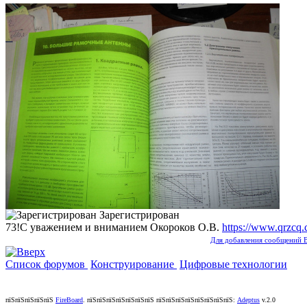
Зарегистрирован
73!С уважением и вниманием Окороков О.В.
https://www.qrzcq
Для добавления сообщений В
Список форумов
Конструирование
Цифровые технологии
пїЅпїЅпїЅпїЅпїЅ
FireBoard
.
пїЅпїЅпїЅпїЅпїЅпїЅпїЅ пїЅпїЅпїЅпїЅпїЅпїЅпїЅпїЅ:
Adeptus
v.2.0