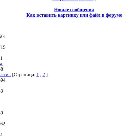
Новые сообщения
Как вставить картинку или файл в форуме
561
715
11
а.
68
сти .
[Страница:
1
,
2
]
594
53
30
262
31