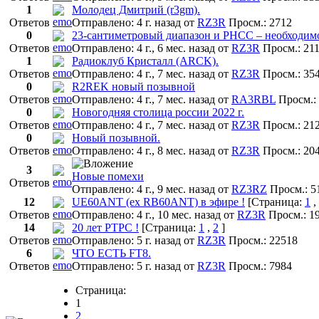
1
Молодец Дмитрий (r3gm).
Ответов
Отправлено: 4 г. назад
от
RZ3R
Просм.: 2712
0
23-сантиметровый диапазон и РНСС – необходим
Ответов
Отправлено: 4 г., 6 мес. назад
от
RZ3R
Просм.: 21
1
Радиоклуб Кристалл (ARCK).
Ответов
Отправлено: 4 г., 7 мес. назад
от
RZ3R
Просм.: 35
0
R2REK новый позывной
Ответов
Отправлено: 4 г., 7 мес. назад
от
RA3RBL
Просм.:
0
Новогодняя столица россии 2022 г.
Ответов
Отправлено: 4 г., 7 мес. назад
от
RZ3R
Просм.: 21
0
Новый позывной.
Ответов
Отправлено: 4 г., 8 мес. назад
от
RZ3R
Просм.: 20
3
Новые помехи
Ответов
Отправлено: 4 г., 9 мес. назад
от
RZ3RZ
Просм.: 5
12
UE60ANT (ex RB60ANT) в эфире !
[Страница:
1
,
Ответов
Отправлено: 4 г., 10 мес. назад
от
RZ3R
Просм.: 1
14
20 лет РТРС !
[Страница:
1
,
2
]
Ответов
Отправлено: 5 г. назад
от
RZ3R
Просм.: 22518
6
ЧТО ЕСТЬ FT8.
Ответов
Отправлено: 5 г. назад
от
RZ3R
Просм.: 7984
Страница:
1
2