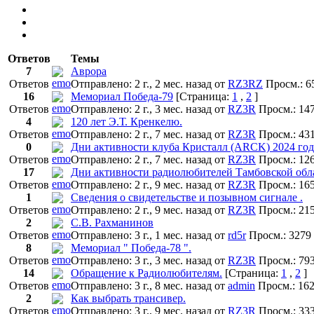
Ответов
Темы
7
Аврора
Ответов
Отправлено: 2 г., 2 мес. назад
от
RZ3RZ
Просм.: 6
16
Мемориал Победа-79
[Страница:
1
,
2
]
Ответов
Отправлено: 2 г., 3 мес. назад
от
RZ3R
Просм.: 14
4
120 лет Э.Т. Кренкелю.
Ответов
Отправлено: 2 г., 7 мес. назад
от
RZ3R
Просм.: 43
0
Дни активности клуба Кристалл (ARCK) 2024 год
Ответов
Отправлено: 2 г., 7 мес. назад
от
RZ3R
Просм.: 12
17
Дни активности радиолюбителей Тамбовской обла
Ответов
Отправлено: 2 г., 9 мес. назад
от
RZ3R
Просм.: 16
1
Сведения о свидетельстве и позывном сигнале .
Ответов
Отправлено: 2 г., 9 мес. назад
от
RZ3R
Просм.: 21
2
С.В. Раxманинов
Ответов
Отправлено: 3 г., 1 мес. назад
от
rd5r
Просм.: 3279
8
Мемориал " Победа-78 ".
Ответов
Отправлено: 3 г., 3 мес. назад
от
RZ3R
Просм.: 79
14
Обращение к Радиолюбителям.
[Страница:
1
,
2
]
Ответов
Отправлено: 3 г., 8 мес. назад
от
admin
Просм.: 16
2
Как выбрать трансивер.
Ответов
Отправлено: 3 г., 9 мес. назад
от
RZ3R
Просм.: 33