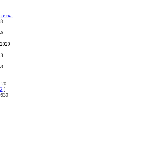
о иска
18
46
 2029
23
49
120
2
]
9530