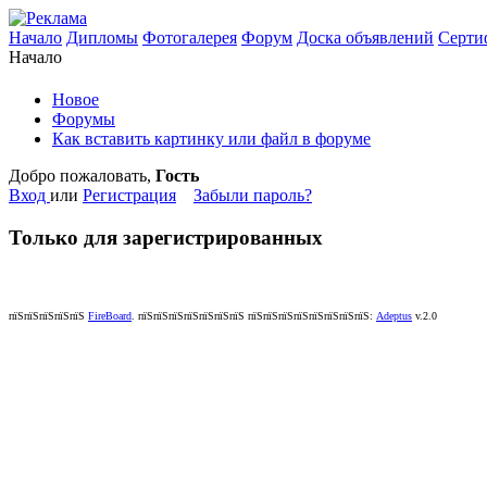
Начало
Дипломы
Фотогалерея
Форум
Доска объявлений
Серти
Начало
Новое
Форумы
Как вставить картинку или файл в форуме
Добро пожаловать,
Гость
Вход
или
Регистрация
Забыли пароль?
Только для зарегистрированных
пїЅпїЅпїЅпїЅпїЅ
FireBoard
.
пїЅпїЅпїЅпїЅпїЅпїЅпїЅ пїЅпїЅпїЅпїЅпїЅпїЅпїЅпїЅ:
Adeptus
v.2.0