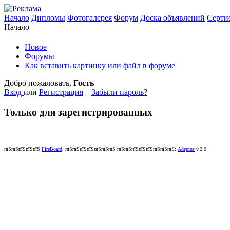
Начало
Дипломы
Фотогалерея
Форум
Доска объявлений
Серти
Начало
Новое
Форумы
Как вставить картинку или файл в форуме
Добро пожаловать,
Гость
Вход
или
Регистрация
Забыли пароль?
Только для зарегистрированных
пїЅпїЅпїЅпїЅпїЅ
FireBoard
.
пїЅпїЅпїЅпїЅпїЅпїЅпїЅ пїЅпїЅпїЅпїЅпїЅпїЅпїЅпїЅ:
Adeptus
v.2.0