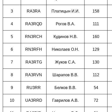
3
RA3RA
Платицын И.И.
158
4
RA3RQD
Рогов В.А.
111
5
RN3RCH
Кудинов Н.В.
160
6
RN3RFH
Николаев О.Н.
129
7
RA3RTG
Жуков С.А.
130
8
RA3RVN
Шарапов В.В.
112
9
RU3RR
Белков В.В.
54
10
U
A3RRD
Гаврилов А.В.
72