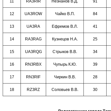
11
RA3RIR
Незнанов В.Д.
91
12
UA3ROW
Чайко В.П.
84
13
UA3RA
Ефремов В.Л.
41
14
RA3RAG
Кузнецов Н.А.
25
15
UA3RQG
Стрыков В.В.
34
16
RN3RBX
Чупырь К.Ю.
39
17
RN3RIF
Чиркин В.В.
28
18
RZ3RZ
Соловьев В.В.
30