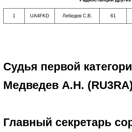
1
UA4FKD
Лебедев С.В.
61
Судья первой категор
Медведев А.Н. (
RU
3
RA
Главный секретарь со