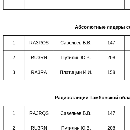
Абсолютные лидеры с
1
RA3RQS
Савельев В.В.
14
7
2
RU3RN
Путилин Ю.В.
208
3
RA3RA
Платицын И.И.
158
Радиостанции Тамбовской обла
1
RA3RQS
Савельев В.В.
14
7
2
RU3RN
Путилин Ю.В.
208