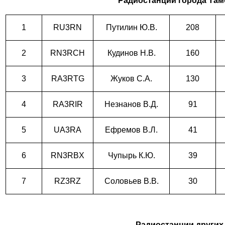
Радиостанции города Там
1
RU3RN
Путилин Ю.В.
208
2
RN3RCH
Кудинов Н.В.
160
3
RA3RTG
Жуков С.А.
130
4
RA3RIR
Незнанов В.Д.
91
5
UA3RA
Ефремов В.Л.
41
6
RN3RBX
Чупырь К.Ю.
39
7
RZ3RZ
Соловьев В.В.
30
Радиостанции других