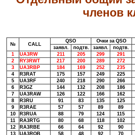
членов к
QSO
Очки за QSO
№
CALL
заявл.
подтв.
заявл.
подтв.
1
UA3RW
211
205
299
291
2
RY3RWT
217
200
289
272
3
UA3RBP
184
169
252
235
4
R3RAT
175
157
249
225
5
UA3RF
240
218
290
266
6
R3GZ
144
132
208
186
7
UA3RAW
126
122
166
162
8
R3RU
91
83
135
125
9
R3RAE
57
57
89
89
10
R3RUA
88
79
124
115
11
RA3RTG
80
68
118
102
12
RA3RBE
66
64
92
90
13
UA3ROB
58
48
92
70