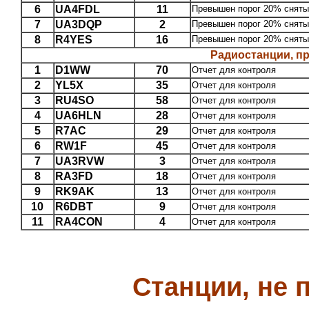
6
UA4FDL
11
Превышен порог 20% снятых
7
UA3DQP
2
Превышен порог 20% снятых
8
R4YES
16
Превышен порог 20% снятых
Радиостанции, п
1
D1WW
70
Отчет для контроля
2
YL5X
35
Отчет для контроля
3
RU4SO
58
Отчет для контроля
4
UA6HLN
28
Отчет для контроля
5
R7AC
29
Отчет для контроля
6
RW1F
45
Отчет для контроля
7
UA3RVW
3
Отчет для контроля
8
RA3FD
18
Отчет для контроля
9
RK9AK
13
Отчет для контроля
10
R6DBT
9
Отчет для контроля
11
RA4CON
4
Отчет для контроля
Станции, не 