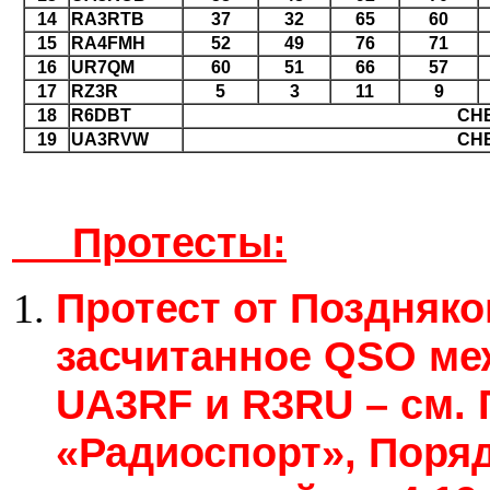
14
RA3RTB
37
32
65
60
15
RA4FMH
52
49
76
71
16
UR7QM
60
51
66
57
17
RZ3R
5
3
11
9
18
R6DBT
CH
19
UA3RVW
CH
Протесты:
Протест от Поздняко
засчитанное QSO ме
UA3RF и R3RU – cм. 
«Радиоспорт», Поря