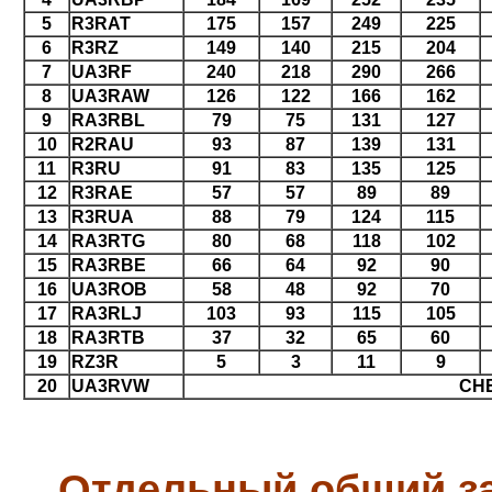
5
R3RAT
175
157
249
225
6
R3RZ
149
140
215
204
7
UA3RF
240
218
290
266
8
UA3RAW
126
122
166
162
9
RA3RBL
79
75
131
127
10
R2RAU
93
87
139
131
11
R3RU
91
83
135
125
12
R3RAE
57
57
89
89
13
R3RUA
88
79
124
115
14
RA3RTG
80
68
118
102
15
RA3RBE
66
64
92
90
16
UA3ROB
58
48
92
70
17
RA3RLJ
103
93
115
105
18
RA3RTB
37
32
65
60
19
RZ3R
5
3
11
9
20
UA3RVW
CH
Отдельный общий за