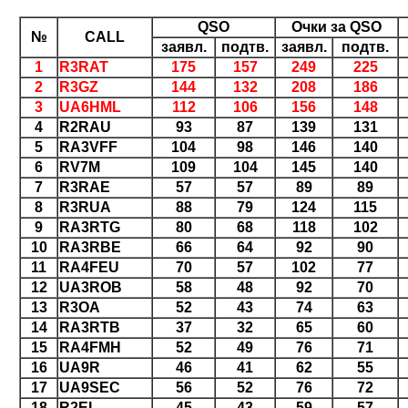
QSO
Очки за QSO
№
CALL
заявл.
подтв.
заявл.
подтв.
1
R3RAT
175
157
249
225
2
R3GZ
144
132
208
186
3
UA6HML
112
106
156
148
4
R2RAU
93
87
139
131
5
RA3VFF
104
98
146
140
6
RV7M
109
104
145
140
7
R3RAE
57
57
89
89
8
R3RUA
88
79
124
115
9
RA3RTG
80
68
118
102
10
RA3RBE
66
64
92
90
11
RA4FEU
70
57
102
77
12
UA3ROB
58
48
92
70
13
R3OA
52
43
74
63
14
RA3RTB
37
32
65
60
15
RA4FMH
52
49
76
71
16
UA9R
46
41
62
55
17
UA9SEC
56
52
76
72
18
R2EL
45
43
59
57