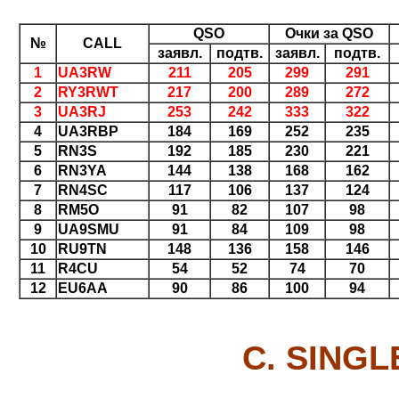
QSO
Очки за QSO
№
CALL
заявл.
подтв.
заявл.
подтв.
1
UA3RW
211
205
299
291
2
RY3RWT
217
200
289
272
3
UA3RJ
253
242
333
322
4
UA3RBP
184
169
252
235
5
RN3S
192
185
230
221
6
RN3YA
144
138
168
162
7
RN4SC
117
106
137
124
8
RM5O
91
82
107
98
9
UA9SMU
91
84
109
98
10
RU9TN
148
136
158
146
11
R4CU
54
52
74
70
12
EU6AA
90
86
100
94
C. SINGL