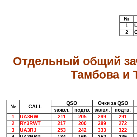
№
1
2
Отдельный общий зач
Тамбова и 
QSO
Очки за QSO
№
CALL
заявл.
подтв.
заявл.
подтв.
1
UA3RW
211
205
299
291
2
RY3RWT
217
200
289
272
3
UA3RJ
253
242
333
322
4
UA3RBP
184
169
252
235