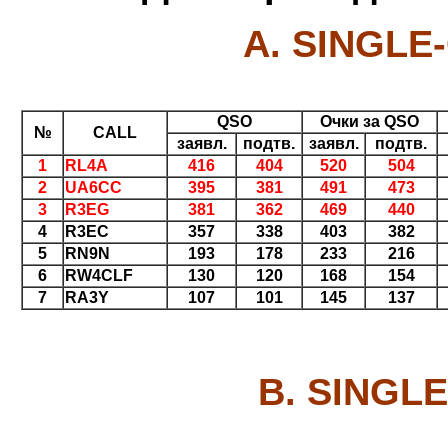
A. SINGLE
QSO
Очки за QSO
№
CALL
заявл.
подтв.
заявл.
подтв.
1
RL4A
416
404
520
504
2
UA6CC
395
381
491
473
3
R3EG
381
362
469
440
4
R3EC
357
338
403
382
5
RN9N
193
178
233
216
6
RW4CLF
130
120
168
154
7
RA3Y
107
101
145
137
B. SINGL