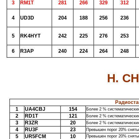
3
RM1T
281
266
329
312
4
UD3D
204
188
256
236
5
RK4HYT
242
225
276
253
6
R3AP
240
224
264
248
H. C
Радиоста
1
UA4CBJ
154
Более 2 % систематических 
2
RD1T
121
Более 2 % систематических 
3
R3ZR
20
Более 2 % систематических 
4
RU3F
23
Превышен порог 20% снятых
5
UR5FCM
10
Превышен порог 20% снятых