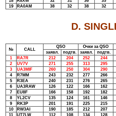
18
R8XW
32
31
36
35
19
RA0AM
38
32
38
32
D. SING
QSO
Очки за QSO
№
CALL
заявл.
подтв.
заявл.
подтв.
1
RA7R
212
204
252
244
2
UV7V
271
255
313
295
3
UA3MIF
260
250
304
290
4
R7MM
243
232
277
266
5
R3EA
240
231
276
265
6
UA3RAW
126
122
166
162
7
EU8F
166
158
192
182
8
YL2CV
135
124
161
146
9
RK3P
201
191
225
215
10
RW3AI
190
185
212
207
11
UT7LW
112
108
134
128